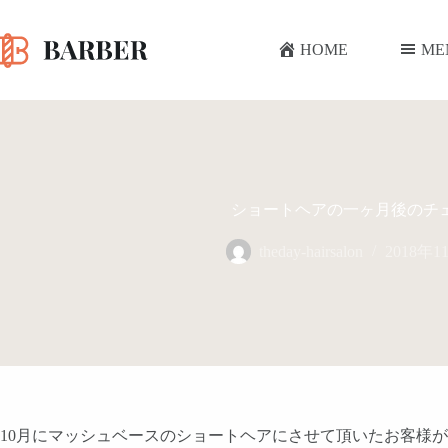
コ
ン
HOME
ME
テ
ン
ツ
へ
ス
キ
ッ
プ
ショートヘアの一ヶ月後のチ
theday-hairsalon
2018年1
10月にマッシュベースのショートヘアにさせて頂いたお客様が