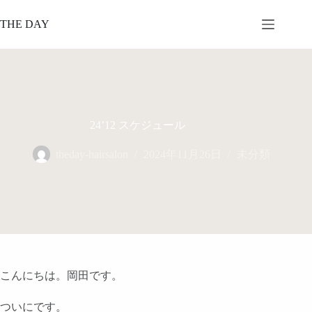
コ
ン
THE DAY
テ
ン
ツ
へ
ス
キ
ッ
24’12 スケジュール
プ
theday-hairsalon
2024年11月26日
未分類
こんにちは。岡田です。
ついにです。