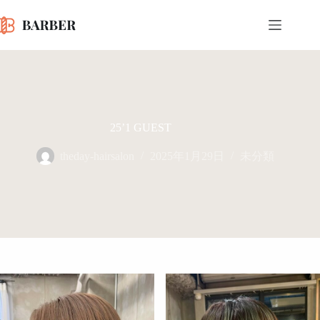
コ
ン
テ
ン
ツ
へ
ス
キ
ッ
25’1 GUEST
プ
theday-hairsalon
2025年1月29日
未分類