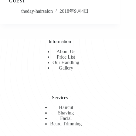
GUEST
theday-hairsalon
2018年9月4日
Information
About Us
Price List
Our Handling
Gallery
Services
Haircut
Shaving
Facial
Beard Trimming